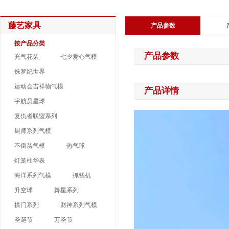
藤艺家具
产品参数
按产品分类
产品参数
充气花朵
七夕爱心气模
侏罗纪世界
运动会吉祥物气模
产品详情
宇航员星球
复仇者联盟系列
厨师系列气模
不倒翁气模
热气球
灯笼柱华表
海洋系列气模
抓钱机
升空球
舞星系列
拱门系列
财神系列气模
圣诞节
万圣节