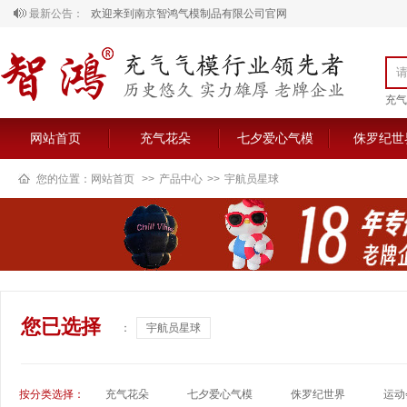
欢迎来到南京智鸿气模制品有限公司官网
最新公告：
充气
网站首页
充气花朵
七夕爱心气模
侏罗纪世
您的位置：
网站首页
>>
产品中心
>>
宇航员星球
您已选择
：
宇航员星球
按分类选择：
充气花朵
七夕爱心气模
侏罗纪世界
运动