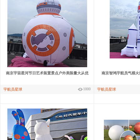
南京宇宙星河节日艺术装置景点户外美陈量大从优
南京智鸿宇航员气模火
1000
宇航员星球
宇航员星球