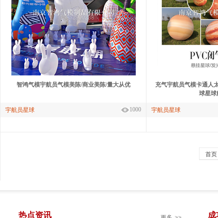
智鸿气模宇航员气模美陈/商业美陈/量大从优
充气宇航员气模卡通人
球星球
1000
宇航员星球
宇航员星球
首页
热点资讯
成
更多
>>