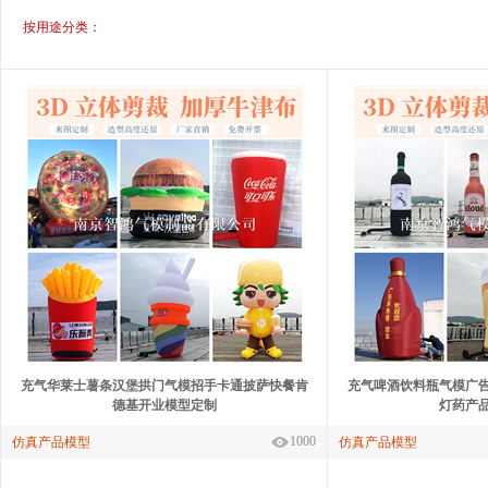
按用途分类：
充气华莱士薯条汉堡拱门气模招手卡通披萨快餐肯
充气啤酒饮料瓶气模广
德基开业模型定制
灯药产
1000
仿真产品模型
仿真产品模型