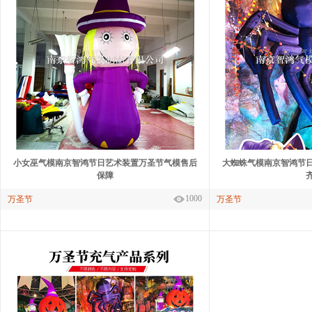
小女巫气模南京智鸿节日艺术装置万圣节气模售后
大蜘蛛气模南京智鸿节
保障
1000
万圣节
万圣节