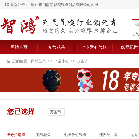
最新公告：
欢迎来到南京智鸿气模制品有限公司官网
充气
网站首页
充气花朵
七夕爱心气模
侏罗纪世
您的位置：
网站首页
>>
产品中心
>>
万圣节
您已选择
：
万圣节
按分类选择：
充气花朵
七夕爱心气模
侏罗纪世界
运动