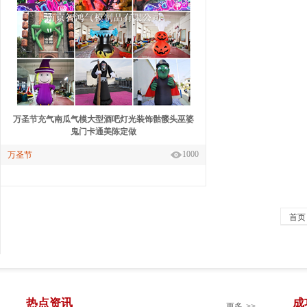
万圣节充气南瓜气模大型酒吧灯光装饰骷髅头巫婆
鬼门卡通美陈定做
1000
万圣节
首页
热点资讯
成
更多
>>