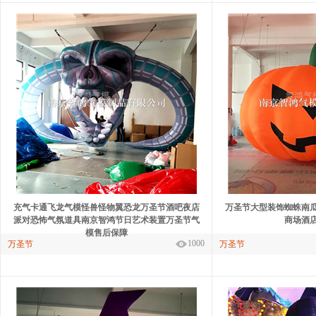
充气卡通飞龙气模怪兽怪物翼恐龙万圣节酒吧夜店
万圣节大型装饰蜘蛛南
派对恐怖气氛道具南京智鸿节日艺术装置万圣节气
商场酒
模售后保障
1000
万圣节
万圣节