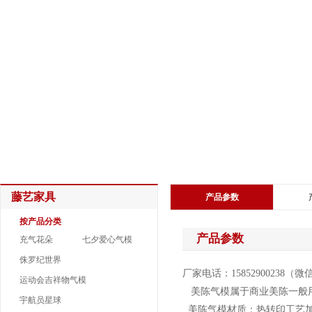
藤艺家具
产品参数
按产品分类
产品参数
充气花朵
七夕爱心气模
侏罗纪世界
厂家电话：15852900238
运动会吉祥物气模
美陈气模属于商业美陈一般用
宇航员星球
美陈气模材质：热转印工艺加厚