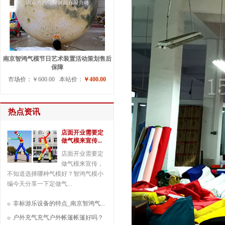
南京智鸿气模节日艺术装置活动策划售后
保障
市场价：￥600.00 本站价：
￥400.00
热点资讯
店面开业需要定
做气模来宣传...
店面开业需要定
做气模来宣传，
不知道选择哪种气模好？智鸿气模小
编今天分享一下定做气...
非标游乐设备的特点_南京智鸿气...
户外充气充气户外帐篷帐篷好吗？