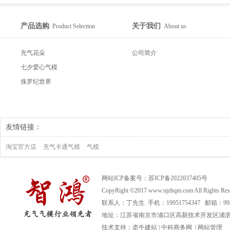
产品选购
关于我们
Product Selection
About us
充气花朵
公司简介
七夕爱心气模
侏罗纪世界
友情链接：
淘宝官方店
充气卡通气模
气模
网站ICP备案号：
苏ICP备2022037405号
CopyRight ©2017 www.njzhqm.com All R
联系人：丁先生 手机：19951754347 邮箱：99366
地址：江苏省南京市浦口区高新技术开发区浦泗路
技术支持：
牵牛建站
|
中科商务网
|
网站管理