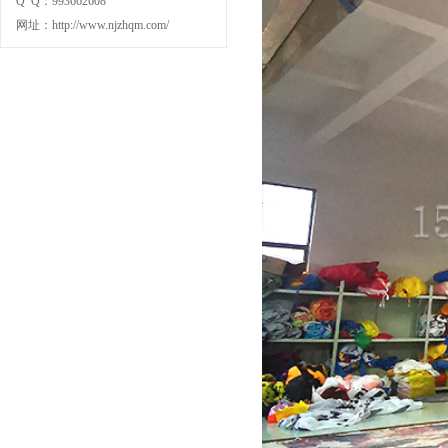
Q Q：993662608
网址：http://www.njzhqm.com/